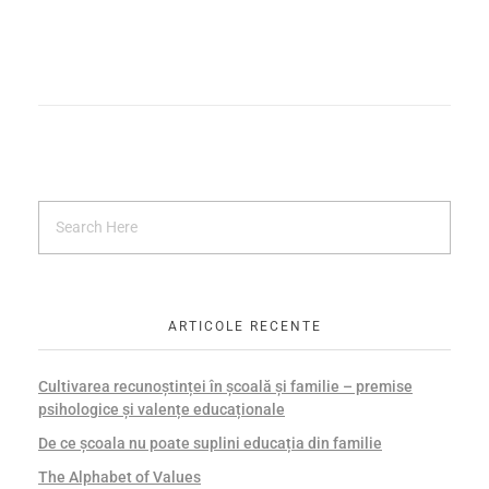
ARTICOLE RECENTE
Cultivarea recunoștinței în școală și familie – premise
psihologice și valențe educaționale
De ce școala nu poate suplini educația din familie
The Alphabet of Values