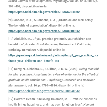
British Journal of Developmental Psychology
, vol. 34, nr. 3, 2016, p.
397–409, disponibil online la:
https://pmc.ncbi.nlm.nih.gov/articles/PMC5224866/
[9]
Sansone, R. A., & Sansone, L. A., „Gratitude and well-being:
The benefits of appreciation”, disponibil online la:
https://pmc.ncbi.nlm.nih.gov/articles/PMC3010965/
[10]
Abdullah, M., „If you practice gratitude, your children can
benefit too”,
Greater Good Magazine
, University of California,
Berkeley, 18 mai 2017, disponibil online la:
https://greatergood.berkeley.edu/article/item/if_you_practice_gra
titude_your_children_can_benefit_too
[11]
Kerry, N., Chhabra, R., & Clifton, J. D. W. (2023).
Being thankful
for what you have: A systematic review of evidence for the effect of
gratitude on life satisfaction.
Psychology Research and Behavior
Management
, vol. 16, p. 4799–4816
,
disponibil online la:
https://pmc.ncbi.nlm.nih.gov/artic
l
es/PMC10693196/
[12]
Harvard Health Publishing
,
Salamon
, M
.,
„Gratitude enhances
health, brings happiness, and may even lengthen lives”,
Harvard