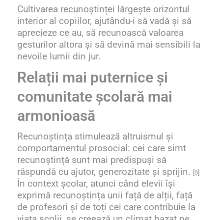
Cultivarea recunoștinței lărgește orizontul
interior al copiilor, ajutându-i să vadă și să
aprecieze ce au, să recunoască valoarea
gesturilor altora și să devină mai sensibili la
nevoile lumii din jur.
Relații mai puternice și
comunitate școlară mai
armonioasă
Recunoștința stimulează altruismul și
comportamentul prosocial: cei care simt
recunoștință sunt mai predispuși să
răspundă cu ajutor, generozitate și sprijin.
[9]
În context școlar, atunci când elevii își
exprimă recunoștința unii față de alții, față
de profesori și de toți cei care contribuie la
viața școlii, se creează un climat bazat pe