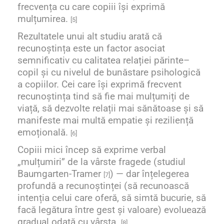
frecvența cu care copiii își exprimă
mulțumirea.
[5]
Rezultatele unui alt studiu arată că
recunoștința este un factor asociat
semnificativ cu calitatea relației părinte–
copil și cu nivelul de bunăstare psihologică
a copiilor. Cei care își exprimă frecvent
recunoștința tind să fie mai mulțumiți de
viață, să dezvolte relații mai sănătoase și să
manifeste mai multă empatie și reziliență
emoțională.
[6]
Copiii mici încep să exprime verbal
„mulțumiri” de la vârste fragede (studiul
Baumgarten-Tramer
) — dar înțelegerea
[7]
profundă a recunoștinței (să recunoască
intenția celui care oferă, să simtă bucurie, să
facă legătura între gest și valoare) evoluează
gradual odată cu vârsta.
[8]