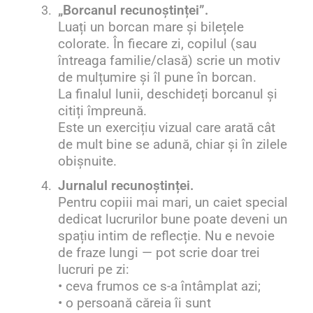
3.
„Borcanul recunoștinței”.
Luați un borcan mare și bilețele
colorate. În fiecare zi, copilul (sau
întreaga familie/clasă) scrie un motiv
de mulțumire și îl pune în borcan.
La finalul lunii, deschideți borcanul și
citiți împreună.
E
ste
un exercițiu vizual care arată cât
de mult bine se adună, chiar și în zilele
obișnuite.
4.
Jurnalul recunoștinței.
Pentru copiii mai mari, un caiet special
dedicat lucrurilor bune poate deveni un
spațiu intim de reflecție. Nu e nevoie
de fraze lungi — pot scrie doar trei
lucruri pe zi:
• ceva frumos ce s-a întâmplat azi;
• o persoană căreia îi sunt