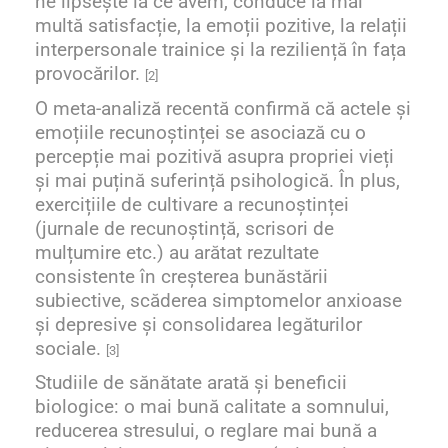
ne lipsește la ce avem, conduce la mai
multă satisfacție, la emoții pozitive, la relații
interpersonale trainice și la reziliență în fața
provocărilor.
[2]
O meta-analiză recentă confirmă că actele și
emoțiile recunoștinței se asociază
cu o
percepție mai pozitivă asupra propriei vieți
și mai puțină suferință psihologică. În plus,
exercițiile
de cultivare a recunoștinței
(jurnale de recunoștință, scrisori de
mulțumire etc.) au arătat rezultate
consistente în creșterea bunăstării
subiective, scăderea simptomelor anxioase
și depresive și consolidarea legăturilor
sociale.
[3]
Studiile de sănătate arată și beneficii
biologice: o mai bună calitate a somnului,
reducerea stresului, o reglare mai bună a