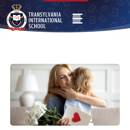
Transylvania International School
Educatie pentru minte, suflet și trup.