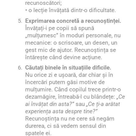
recunoscători;
• o lecție învățată dintr-o dificultate.
5.
Exprimarea concretă a recunoștinței.
Învățați-i pe copii să spună
„mulțumesc” în moduri personale, nu
mecanice: o scrisoare, un desen, un
gest mic de ajutor. Recunoștința se
întărește când devine acțiune.
6.
Căutați binele în situațiile dificile.
Nu orice zi e ușoară, dar chiar și în
încercări putem găsi motive de
mulțumire. Când copilul trece printr-o
dezamăgire, întreabă-l cu blândețe:
„Ce
ai învățat din asta?”
sau
„Ce ți-a arătat
experiența asta despre tine?”
Recunoștința nu ne cere să negăm
durerea, ci să vedem sensul din
spatele ei.