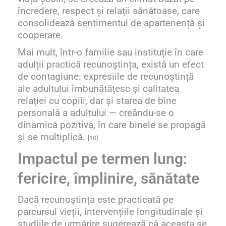
încredere, respect și relații sănătoase, care
consolidează sentimentul de apartenență și
cooperare.
Mai mult, într-o familie sau instituție în care
adulții practică recunoștința, există un efect
de contagiune: expresiile de recunoștință
ale adultului îmbunătățesc și calitatea
relației cu copiii, dar și starea de bine
personală a adultului — creându-se o
dinamică pozitivă, în care binele se propagă
și se multiplică.
[10]
Impactul pe termen lung:
fericire, împlinire, sănătate
Dacă recunoștința este practicată pe
parcursul vieții, intervențiile longitudinale și
studiile de urmărire sugerează că aceasta se