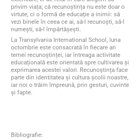
privim viața
; că r
ecunoștința nu este doar o
virtute, ci o formă de educație a inimii
: s
ă
vezi binele în ceea ce ai, să-l recunoști, să-l
numești, să-l împărtășești
.
La Transylvania International School, luna
octombrie este consacrată în fiecare an
temei recunoștinței, iar întreaga activitate
educațională este orientată spre cultivarea și
exprimarea acestei valori.
Recunoștința face
parte din identitatea și cultura școlii noastre
,
iar noi
o trăim împreună, prin gesturi, cuvinte
și fapte.
Bibliografie: