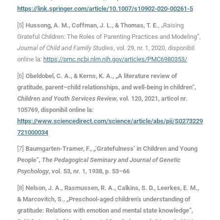
https://link.springer.com/article/10.1007/s10902-020-00261-5
[5]
Hussong, A. M., Coffman, J. L., & Thomas, T. E.
, „Raising
Grateful Children: The Roles of Parenting Practices and Modeling”,
Journal of Child and Family Studies
, vol. 29, nr. 1, 2020, disponibil
online la:
https://pmc.ncbi.nlm.nih.gov/articles/PMC6980353/
[6]
Obeldobel, C. A., & Kerns, K. A., „A literature review of
gratitude, parent–child relationships, and well-being in children”,
Children and Youth Services Review
, vol. 120, 2021, articol nr.
105769, disponibil online la:
https://www.sciencedirect.com/science/article/abs/pii/S0273229
721000034
[7]
Baumgarten-Tramer, F., „‘Gratefulness’ in Children and Young
People”,
The Pedagogical Seminary and Journal of Genetic
Psychology
, vol. 53, nr. 1, 1938, p. 53–66
[8]
Nelson, J. A., Rasmussen, R. A., Calkins, S. D., Leerkes, E. M.,
& Marcovitch, S., „Preschool-aged children’s understanding of
gratitude: Relations with emotion and mental state knowledge”,