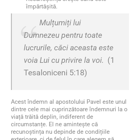
împărtășită.
Mulțumiți lui
Dumnezeu pentru toate
lucrurile, căci aceasta este
voia Lui cu privire la voi.
(1
Tesaloniceni 5:18)
Acest îndemn al apostolului Pavel este u
nul
dintre cele mai cuprinzătoare îndemnuri la o
viață trăită deplin, indiferent de
circumstanțe
. El ne
amintește că
recunoștința nu depinde de condițiile
exterioare, ci de felul în care alegem să