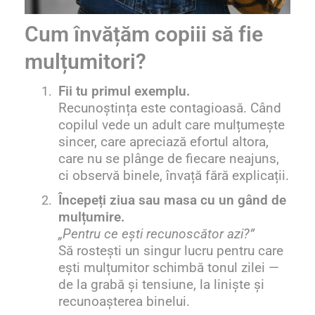
Cum învățăm copiii să fie
mulțumitori?
1.
Fii tu primul exemplu.
Recunoștința este contagioasă. Când
copilul vede un adult care mulțumește
sincer, care apreciază efortul altora,
care nu se plânge de fiecare neajuns,
ci observă binele, învață fără explicații.
2.
Începeți ziua sau masa cu un gând de
mulțumire.
„Pentru ce ești recunoscător azi?”
Să rostești un singur lucru pentru care
ești mulțumitor schimbă tonul zilei —
de la grabă și tensiune, la liniște și
recunoașterea binelui.