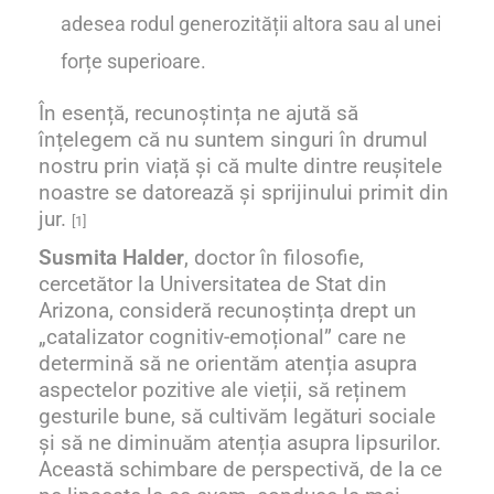
adesea rodul generozității altora sau al unei
forțe superioare.
În esență, recunoștința ne ajută să
înțelegem că nu suntem singuri în drumul
nostru prin viață și că multe dintre reușitele
noastre se datorează și sprijinului primit din
jur.
[1]
Susmita Halder
, doctor în filosofie,
cercetător la Universitatea de Stat din
Arizona, consideră recunoștința drept un
„catalizator cognitiv-emoțional” care ne
determină să ne orientăm atenția asupra
aspectelor pozitive ale vieții, să reținem
gesturile bune, să cultivăm legături sociale
și să ne diminuăm atenția asupra lipsurilor.
Această
schimbare de perspectivă
, de la ce