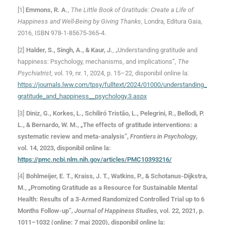
[1]
Emmons, R. A.
,
The Little Book of Gratitude: Create a Life of
Happiness and Well-Being by Giving Thanks
, Londra, Editura Gaia,
2016, ISBN 978-1-85675-365-4.
[2]
Halder, S., Singh, A., & Kaur, J.
, „Understanding gratitude and
happiness: Psychology, mechanisms, and implications”,
The
Psychiatrist
, vol. 19, nr. 1, 2024, p. 15–22, disponibil online la:
https://journals.lww.com/tpsy/fulltext/2024/01000/understanding_
gratitude_and_happiness__psychology.3.aspx
[3]
Diniz, G., Korkes, L., Schiliró Tristão, L., Pelegrini, R., Bellodi, P.
L., & Bernardo, W. M., „The effects of gratitude interventions: a
systematic review and meta-analysis”,
Frontiers in Psychology
,
vol. 14, 2023, disponibil online la:
https://pmc.ncbi.nlm.nih.gov/articles/PMC10393216/
[4]
Bohlmeijer, E. T., Kraiss, J. T., Watkins, P., & Schotanus-Dijkstra,
M., „Promoting Gratitude as a Resource for Sustainable Mental
Health: Results of a 3-Armed Randomized Controlled Trial up to 6
Months Follow-up”,
Journal of Happiness Studies
, vol. 22, 2021, p.
1011–1032 (online: 7 mai 2020), disponibil online la: