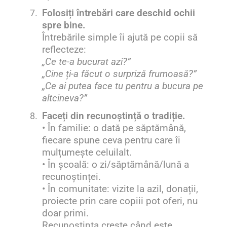
7.
Folosiți întrebări care deschid ochii
spre bine.
Întrebările simple îi ajută pe copii să
reflecteze:
„Ce te-a bucurat azi?”
„Cine ți-a făcut o surpriză frumoasă?”
„Ce ai putea face tu pentru a bucura pe
altcineva?”
8.
Faceți din recunoștință o tradiție.
• În familie: o dată pe săptămână,
fiecare spune ceva pentru care îi
mulțumește celuilalt.
• În școală: o zi/săptămână/lună a
recunoștinței.
• În comunitate: vizite la azil, donații,
proiecte prin care copiii pot oferi, nu
doar primi.
Recunoștința crește când este