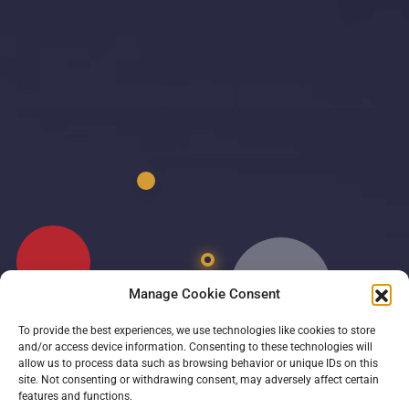
ÎNSCRIEȚI-VA ACUM COPILUL
Manage Cookie Consent
ÎNTR-O
To provide the best experiences, we use technologies like cookies to store
călătorie
and/or access device information. Consenting to these technologies will
allow us to process data such as browsing behavior or unique IDs on this
spre excelență
site. Not consenting or withdrawing consent, may adversely affect certain
features and functions.