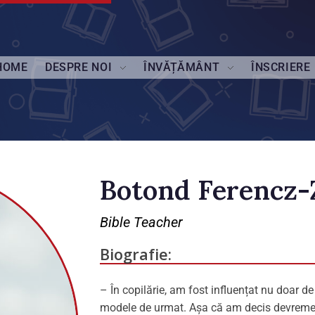
HOME
DESPRE NOI
ÎNVĂȚĂMÂNT
ÎNSCRIERE
Botond Ferencz-
Bible Teacher
Biografie:
– În copilărie, am fost influențat nu doar de 
modele de urmat. Așa că am decis devreme că