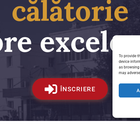
călătorie
pre excele
To provide t
device infor
as browsing 
may adversel
ÎNSCRIERE
A