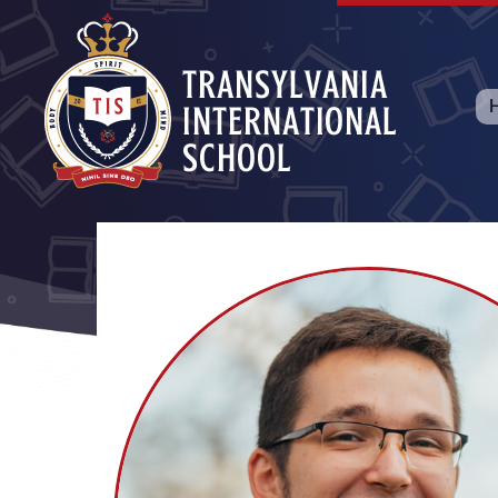
Transylvania International School
Educatie pentru minte, suflet și trup.