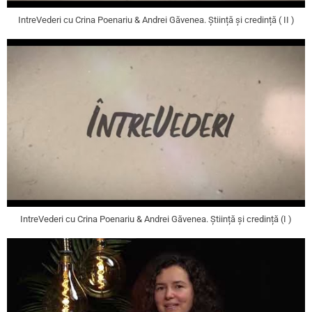
IntreVederi cu Crina Poenariu & Andrei Găvenea. Știință și credință ( II )
IntreVederi cu Crina Poenariu & Andrei Găvenea. Știință și credință (I )