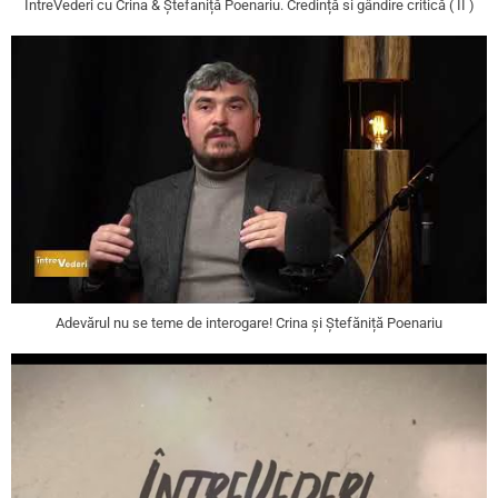
IntreVederi cu Crina & Ștefaniță Poenariu. Credință si gândire critică ( II )
Adevărul nu se teme de interogare! Crina și Ștefăniță Poenariu