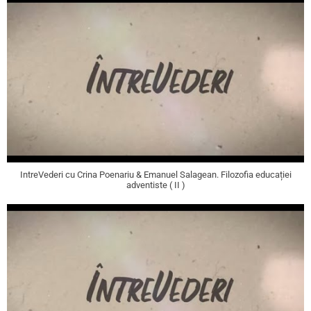
IntreVederi cu Crina Poenariu & Emanuel Salagean. Filozofia educației
adventiste ( II )