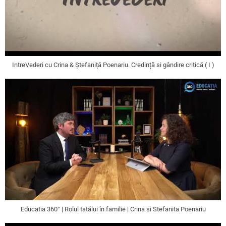
IntreVederi cu Crina & Ștefaniță Poenariu. Credință si gândire critică ( I )
Educatia 360° | Rolul tatălui în familie | Crina si Stefanita Poenariu